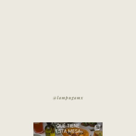
@lampugamx