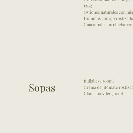
120g
Ostiones naturales con mi
Hummus con ajo rostizado
Guacamole con chicharrón
Bullabesa 300ml
Sopas
Crema de jitomate rostiza
Clam chowder 300ml