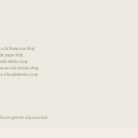
 a la francesa 180g
de papa SOg
ada mixta 150g
acas a la crema 180g
to a la pimienta 120g
los es previo a la cocción