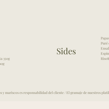
Papas
Puré 
Sides
Ensal
Espin
ta 350g
Risot
00g
 y mariscos es responsabilidad del cliente / El gramaje de nuestros platil