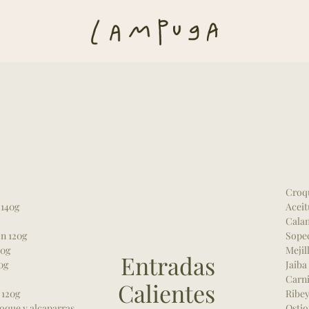
Croqu
 140g
Aceit
Calam
n 120g
Sopec
20g
Mejil
Entradas
0g
Jaiba
Carni
Calientes
 120g
Ribey
oque y alcaparras
Ostio