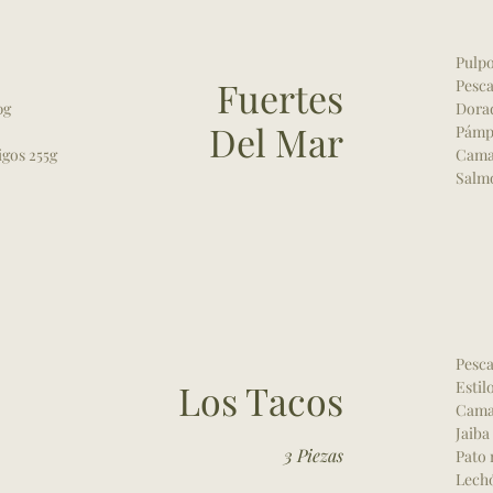
Pulpo
Fuertes
Pesca
0g
Dorad
Del Mar
Pámpa
igos 255g
Camar
Salmó
Pesca
Los Tacos
Estil
Cama
Jaiba
3 Piezas
Pato 
Lech