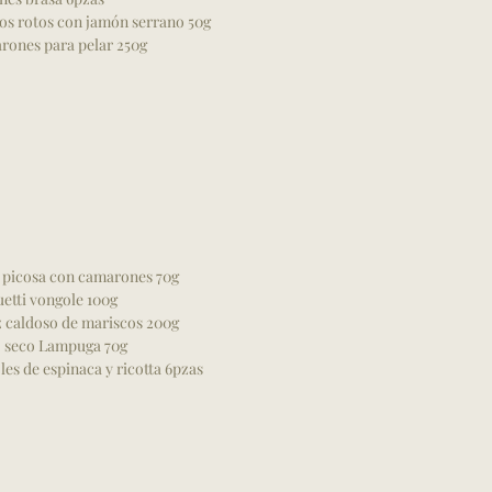
s rotos con jamón serrano 50g
ones para pelar 250g
 picosa con camarones 70g
etti vongole 100g
 caldoso de mariscos 200g
o seco Lampuga 70g
les de espinaca y ricotta 6pzas