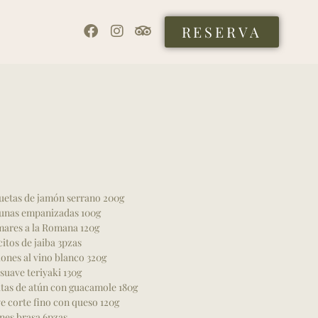
RESERVA
etas de jamón serrano 200g
unas empanizadas 100g
ares a la Romana 120g
itos de jaiba 3pzas
lones al vino blanco 320g
 suave teriyaki 130g
tas de atún con guacamole 180g
e corte fino con queso 120g
nes brasa 6pzas