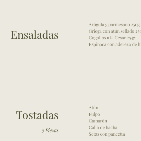
Arúgula y parmesano 250g
Ensaladas
Griega con atún sellado 25
Cogollos a la César 254g
Espinaca con aderezo de h
Atún
Tostadas
Pulpo
Camarón
Callo de hacha
3 Piezas
Setas con pancetta